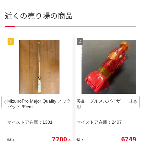
近くの売り場の商品
MizunoPro Major Quality ノック
美品 グルメスパイザー 未使
バット 99cm
用
マイストア在庫：
1301
マイストア在庫：
2497
7200
6749
税込
円
税込
円