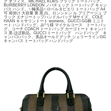
グ オフィス。MICHAEL KORS ブラック トートバッグ。
BURBERRY LONDON ノバチェック トートバッグ キャン
バス ハンド。✨極美品✨ロベルタピエリ トートバッグ A4
可 肩掛け 大容量 黄 黒 白。ロンシャン ル プリアージュ ブ
ラック エナジートップハンドルバッグ Mサイズ。COLE
HAAN キャサリントート womens。GUCCI GG柄 ミニト
ート ハンドバッグ。み*う様 マイケルコース トートバッ
グ。コーチ COACH トートバッグ カーゴトート キャンバ
ス 黒 ほぼ新品。GUCCI トートバッグ ハンドバッグ キ
ャンバスバック。美品オールドグッチ シェリーラインGG
キャンバス トートバッグ ハンドバッグ