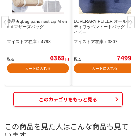
美品★qbag paris nest zip M en
LOVERARY FEILER オールドテ
nui マザーズバッグ
ディワッペントートバッグ ネ
イビー
マイストア在庫：
4798
マイストア在庫：
3807
6368
7499
税込
円
税込
円
カートに入れる
カートに入れる
このカテゴリをもっと見る
この商品を見た人はこんな商品も見て
います