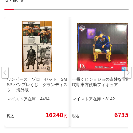
ワンピース ゾロ セット SM
一番くじジョジョの奇妙な冒険
SP バンプレくじ グランディス
D賞 東方仗助フィギュア
タ 海外版
マイストア在庫：
4494
マイストア在庫：
3142
16240
6735
税込
円
税込
円