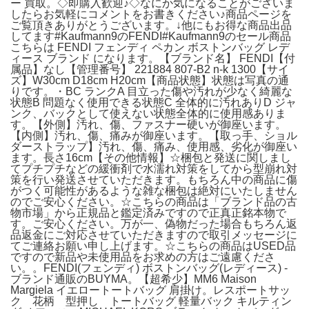
ー 買取。◇即購入歓迎♪◇なにか気になることがございま
したらお気軽にコメントをお書きください♪商品ページを
ご覧頂きありがとうございます。↓他にもお得な商品出品
してます#Kaufmann9のFENDI#Kaufmann9のセール商品
こちらは FENDI フェンディ ペカン ボストンバッグ レデ
ィース ブランド になります。【ブランド名】 FENDI【付
属品】なし【管理番号】 221884 807-B2 n-k 1300【サイ
ズ】W30cm D18cm H20cm【商品状態】状態は写真の通
りです。・BC ランクA 目立った傷や汚れが少なく綺麗な
状態B 問題なく使用できる状態C 全体的に汚れありD ジャ
ンク、バックとして使えない状態全体的に使用感ありま
す。【外側】汚れ、傷、ファスナー硬いが御座います。
【内側】汚れ、傷、痛みが御座います。【取っ手、ショル
ダーストラップ】汚れ、傷、痛み、使用感、劣化が御座い
ます。長さ16cm【その他情報】☆梱包と発送に関しまし
てプチプチなどの緩衝剤で水濡れ対策をしてから型崩れ対
策を行い発送させていただきます。もちろん中の商品に傷
がつく可能性があるような雑な梱包は絶対にいたしません
のでご安心ください。☆こちらの商品は「ブランド品の古
物市場」から正規品と鑑定済みですので正真正銘本物で
す。ご安心ください。万が一、偽物だった場合もちろん返
品返金にご対応させていただきますので取引メッセージに
てご連絡お願い申し上げます。☆こちらの商品はUSED品
ですので新品や未使用品をお求めの方はご遠慮くださ
い。。FENDI(フェンディ) ボストンバッグ(レディース) -
ブランド通販のBUYMA。【超希少】MM6 Maison
Margiela イエロートートバッグ 肩掛け。レスポートサッ
ク 花柄 型押し トートバッグ 軽量バック キルティン