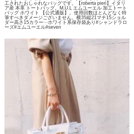
工されたおしゃれなバッグです。【roberta pieri】イタリ
ア産 本革 トートバッグ。M.U.L エムユーエル 加工トート
バッグ ホワイト 【公式通販】。使用回数ほとんどなく特
筆すべきダメージございません。横35縦21マチ15ショル
ダー高さ15カラー···ホワイト系保存袋あり#シャンドラロ
ーズ#エムユーエル#seven