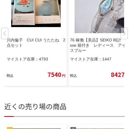
川内倫子 CUI CUI うたたね 2
76 稼働【美品】SEIKO 時計 Ti
点セット
sse 箱付き レディース アイ
スブルー
マイストア在庫：
4793
マイストア在庫：
1447
7540
8427
税込
円
税込
円
近くの売り場の商品