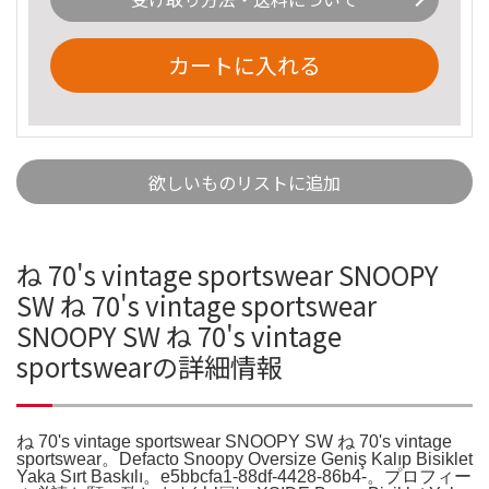
カートに入れる
欲しいものリストに追加
ね 70's vintage sportswear SNOOPY
SW ね 70's vintage sportswear
SNOOPY SW ね 70's vintage
sportswearの詳細情報
ね 70's vintage sportswear SNOOPY SW ね 70's vintage
sportswear。Defacto Snoopy Oversize Geniş Kalıp Bisiklet
Yaka Sırt Baskılı。e5bbcfa1-88df-4428-86b4-。プロフィー