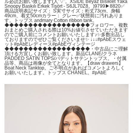
ル必読お願い致します(人’▽'。XSIDE Beyaz Bisiklet Yaka
Snoopy Baskılı Erkek Tişört - S6JL70Z8。)9799▶︎8820✅
商品説明表記サイズ： S実寸サイズ：裄丈73cm、身幅
49cm、着丈50cmカラー： グレー✅状態前に汚れありま
す。トップス andmary Cotton ribbon tank。
◆◆◆◆◆◆◆◆◆◆◆◆◆◆◆◆◆◆フォロワー、複数
おまとめご購入される際は10%お値引させていただきます
のでご購入前にコメントお願いいたします♪✨多数出品し
ておりますのでぜひご覧くださいませ✨ ↓↓↓#pAbEスウェ
ット#pAbEレディース#pAbEヴィンテージ
◆◆◆◆◆◆◆◆◆◆◆◆◆◆◆◆◆◆・中古品にご理解
頂ける方宜しくお願い致します。新品CLANE/クラネ
PADDED SATIN TOPS/パデットサテントップス。・付属
品等、商品は画像が全てとなります。【draw drawers】
Boat Neck Tanktop。ご不明点があればコメントよろしく
お願いいたします。トップス CHANEL。#pAbE