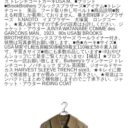
ズ トレンチコートカーキUSA M。■ブランド
■BrookBrothers ブルックスブラザーズ■アイテム■トレン
チコート 美品 フード取り外し可ベルト■商品説明■数
える程度しか着用しておりません。暴太郎戦隊ドンブラザ
ーズ h.NAOTO イヌブラザー 犬塚翼 ロングコー
ト。★素人採寸ですので多少の誤差はお許しください。ジ
ャケット・アウター JUNYA WATANABE COMME des
GARCONS MAN。1923。80s USA製 BROOKS
BROTHERSブルックスブラザーズ ウールライナー付き。
状態は写真参照お願い致します。■色■カーキ■サイズ■
USA M実寸L相当肩幅50身幅59着丈110袖丈58※素人採
寸、平置きサイズ■他にも多数出品しています■☟#おやび
んショップにて是非ご覧くださいませ♪【補足】★プロフ
ィール一読お願い致します。Burberry's ヴィンテージ トレ
ンチコート ノバチェック ダブル 英国製。ジオールドサー
カス HARVEST SLEEVE TRENCH size3。★キレイに畳
んで発送致しますが畳みジワはご了承下さい。★発送はコ
ンパクトにまとめて梱包致しますのでご了承下さい。ジャ
ケット・アウター RIDING COAT