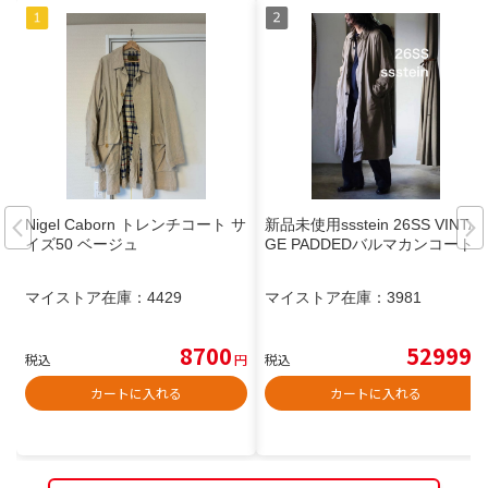
Nigel Caborn トレンチコート サ
新品未使用ssstein 26SS VINTA
イズ50 ベージュ
GE PADDEDバルマカンコート
マイストア在庫：
4429
マイストア在庫：
3981
8700
52999
税込
円
税込
円
カートに入れる
カートに入れる