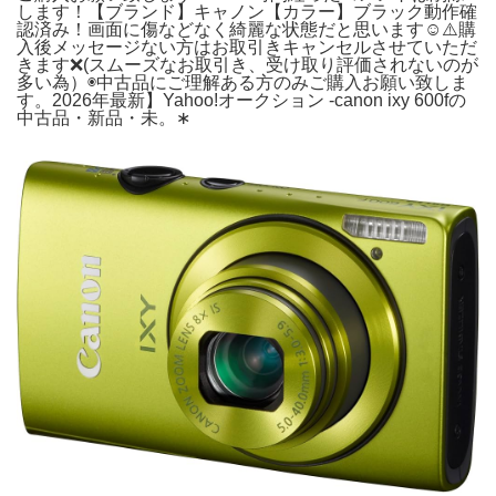
します！【ブランド】キャノン【カラー】ブラック動作確
認済み！画面に傷などなく綺麗な状態だと思います☺︎⚠️購
入後メッセージない方はお取引きキャンセルさせていただ
きます❌(スムーズなお取引き、受け取り評価されないのが
多い為）◉中古品にご理解ある方のみご購入お願い致しま
す。2026年最新】Yahoo!オークション -canon ixy 600fの
中古品・新品・未。∗