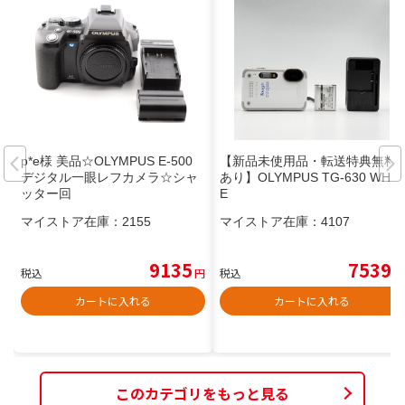
p*e様 美品☆OLYMPUS E-500
【新品未使用品・転送特典無料
デジタル一眼レフカメラ☆シャ
あり】OLYMPUS TG-630 WHIT
ッター回
E
マイストア在庫：
2155
マイストア在庫：
4107
9135
7539
税込
円
税込
円
カートに入れる
カートに入れる
このカテゴリをもっと見る