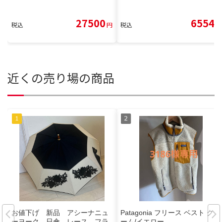
27500
6554
税込
円
税込
円
近くの売り場の商品
お値下げ 新品 アシーナニュ
Patagonia フリース ベスト クリ
ーヨーク 日傘 レース フラ
ーム/イエロー