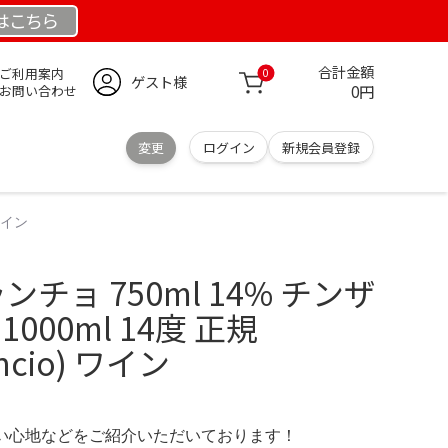
は
こちら
合計金額
ご利用案内
0
ゲスト様
0円
お問い合わせ
変更
ログイン
新規会員登録
 ワイン
ランチョ 750ml 14% チンザ
000ml 14度 正規
ancio) ワイン
の使い心地などをご紹介いただいております！