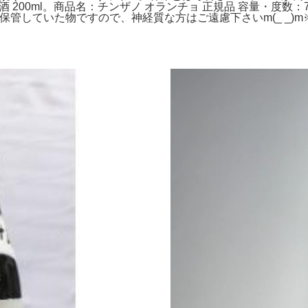
utai 白酒 200ml。商品名：チンザノ オランチョ 正規品 容量・
保管していた物ですので、神経質な方はご遠慮下さいm(_ _