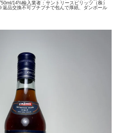
度数：750ml/14%輸入業者：サントリースピリッツ（株）
)m※返品交換不可プチプチで包んで厚紙、ダンボール