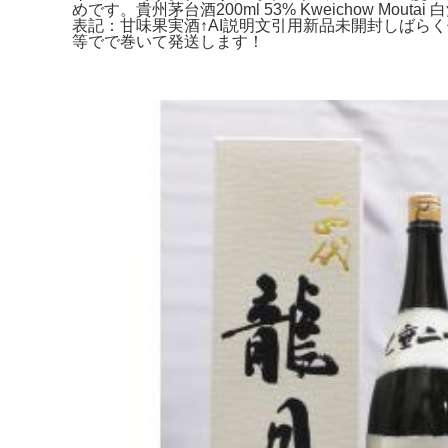
めです。貴州茅台酒200ml 53% Kweichow Mo
表記：甘味果実酒↑AI説明文引用新品未開封しばらく
等でで巻いて発送します！