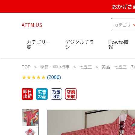
おかげさ
AFTM.US
カテゴリ一
デジタルチラ
Howto情
覧
シ
報
TOP
季節・年中行事
七五三
美品 七五三 7歳
(2006)