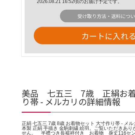
2026.08.21 16:52頃のお届け予定です。
受け取り方法・送料につ
カートに入れ
美品 七五三 7歳 正絹お着物
り帯 - メルカリの詳細情報
正絹 七五三 7歳 8歳 お着物セット 大寸作り帯 - 
本製 正絹 手描き 金駒刺繍 絵羽。ご覧いただき
せん。 半襟つき長襦袢付き お着物 身丈116セ