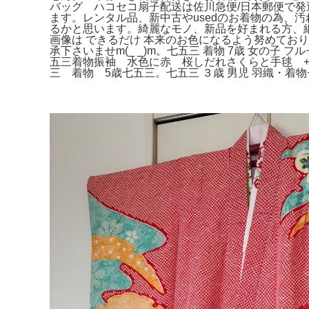
バッグ ハコセコ扇子配送は佐川急便/日本郵便で
ます。レンタル品、新中古やusedのお着物の為、
るかと思います。綺麗なモノ、新品を好まれる方、細か
画像は できるだけ 本来のお色になるよう努めており
承下さいませm(_ _)m。七五三 着物 7歳 女の子
五三着物振袖 水色に赤 桜しだれさくらと手毬 +襦
三 着物 5歳七五三。七五三 ３歳 男児 羽織・着物セ