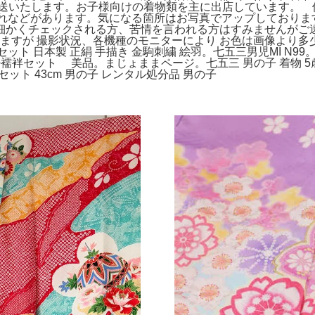
発送いたします。お子様向けの着物類を主に出店しています。 
汚れなどがあります。気になる箇所はお写真でアップしており
くチェックされる方、苦情を言われる方はすみませんがご遠慮く
ますが 撮影状況、各機種のモニターにより お色は画像より多少 
 フルセット 日本製 正絹 手描き 金駒刺繍 絵羽。七五三男児MI
袢セット 美品。まじょままページ。七五三 男の子 着物 5歳
ット 43cm 男の子 レンタル処分品 男の子