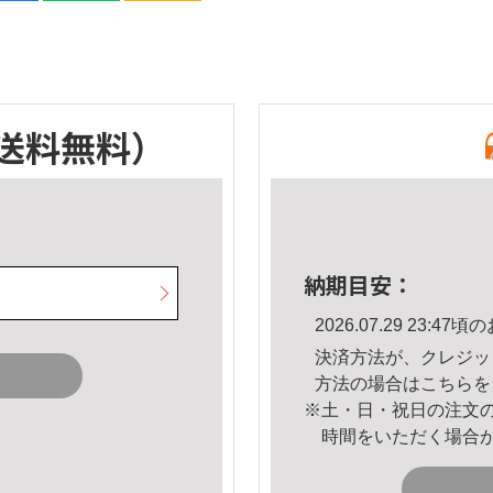
送料無料）
納期目安：
2026.07.29 23:
決済方法が、クレジッ
方法の場合は
こちら
を
※土・日・祝日の注文
時間をいただく場合
。