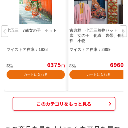
七五三 7歳女の子 セット
古典柄 七五三着物セット 7
歳 女の子 化繊 袋帯、長襦
袢 小物
マイストア在庫：
1828
マイストア在庫：
2899
6375
6960
税込
円
税込
円
カートに入れる
カートに入れる
このカテゴリをもっと見る