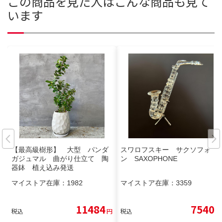
この商品を見た人はこんな商品も見て
います
【最高級樹形】 大型 パンダ
スワロフスキー サクソフォ
ガジュマル 曲がり仕立て 陶
ン SAXOPHONE
器鉢 植え込み発送
マイストア在庫：
1982
マイストア在庫：
3359
11484
7540
税込
円
税込
円