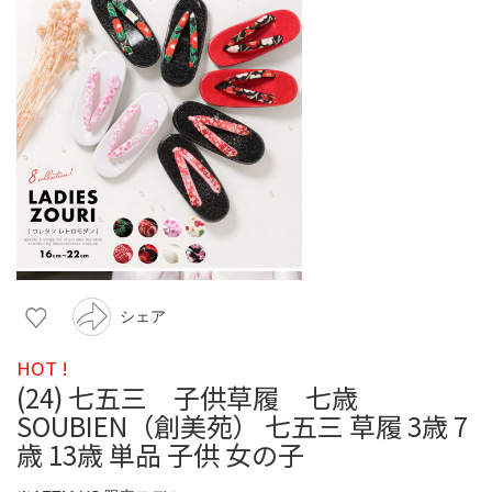
シェア
HOT !
(24) 七五三 子供草履 七歳
SOUBIEN（創美苑） 七五三 草履 3歳 7
歳 13歳 単品 子供 女の子