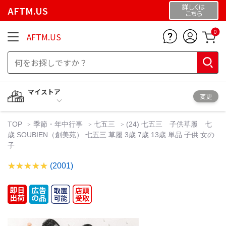
詳しくは
AFTM.US
こちら
0
AFTM.US
マイストア
変更
TOP
季節・年中行事
七五三
(24) 七五三 子供草履 七
歳 SOUBIEN（創美苑） 七五三 草履 3歳 7歳 13歳 単品 子供 女の
子
(2001)