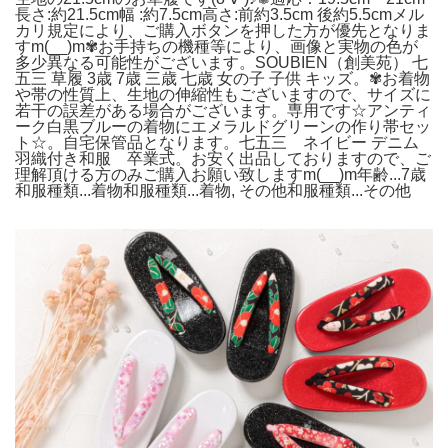
長さ:約21.5cm幅 :約7.5cm高さ:前約3.5cm 後約5.5cmメル
カリ規定により、ご購入ボタンを押した方が優先となりま
すm(__)m✾お手持ちの機種等により、画像と実物の色が
多少異なる可能性がございます。SOUBIEN（創美苑） 七
五三 草履 3歳 7歳 三歳 七歳 女の子 子供 キッズ。✾お着物
や帯の性質上、生地の伸縮性もございますので、サイズに
若干の誤差がある場合がございます。専用です☆アンティ
ーク白黒ブルーの着物にエメラルドグリーンの作り帯セッ
ト☆。自宅保管品となります。七五三 ネイビー デニム
羽織付き和服 卒業式。お安く出品しておりますので、ご
理解頂ける方のみご購入お願い致しますm(__)m年齢...7歳
和服種類...着物和服種類...着物, その他和服種類...その他