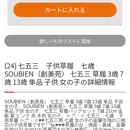
カートに入れる
欲しいものリストに追加
(24) 七五三 子供草履 七歳
SOUBIEN（創美苑） 七五三 草履 3歳 7
歳 13歳 単品 子供 女の子の詳細情報
SOUBIEN（創美苑） 七五三 草履 3歳 7歳 13歳 単品 子供
女の子。SOUBIEN（創美苑） 七五三 草履 3歳 7歳 13歳
単品 子供 女の子。七五三 草履バッグセット 7歳 21cm 金
銀 紫 ピンク 赤 水色 女の子。☆.:*:・☆ 七五三 七歳 子
供草履 ☆.:*:・☆♥♥七五三用 七歳 女の子の金蘭生地の三枚
芯の子供草履です(*˙˘˙*)ஐ♥♥❁草履の台・側面・鼻緒、金蘭
生地の21.5cmのお草履です(o’∀`)♪❁適応：19.5cm〜21cm