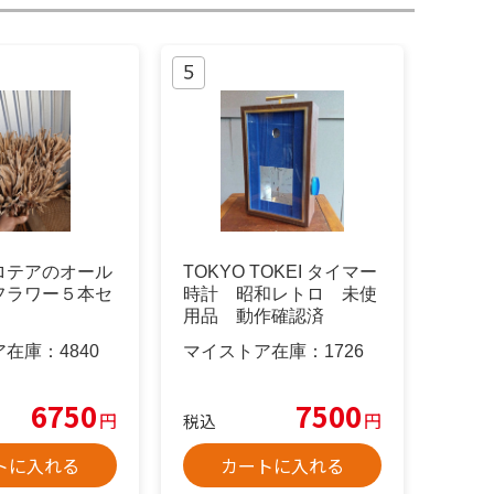
ロテアのオール
TOKYO TOKEI タイマー
フラワー５本セ
時計 昭和レトロ 未使
用品 動作確認済
ア在庫：
4840
マイストア在庫：
1726
6750
7500
円
円
税込
トに入れる
カートに入れる