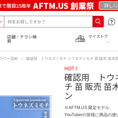
AFTM.US 創業祭
詳しく
まで開設25周年
マイストア
店舗・チラシ検
索
ラワー花材
確認用 トウネズミモチ トウネズミモチ 苗 販売 苗木部
HOT !
確認用 トウ
チ 苗 販売 苗
ン
※AFTM.US 限定モデル
YouTuberの皆様に商品