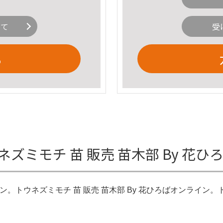
いて
受
る
ズミモチ 苗 販売 苗木部 By 花
ライン。トウネズミモチ 苗 販売 苗木部 By 花ひろばオンライン