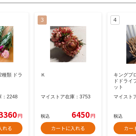
️2種類 ドラ
Ｋ
キングプ
ドドライ
ット
庫：
2248
マイストア在庫：
3753
マイスト
3360
6450
円
円
税込
税込
入れる
カートに入れる
カー