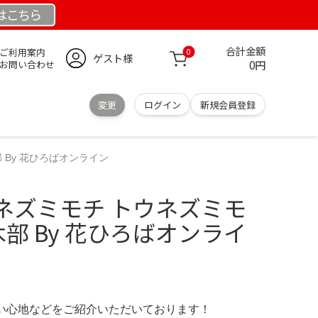
は
こちら
合計金額
ご利用案内
0
ゲスト様
0円
お問い合わせ
変更
ログイン
新規会員登録
 By 花ひろばオンライン
ネズミモチ トウネズミモ
木部 By 花ひろばオンライ
の使い心地などをご紹介いただいております！