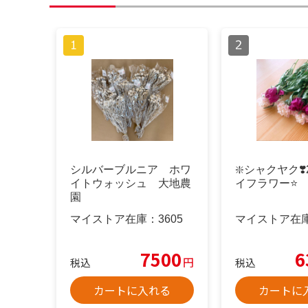
シルバーブルニア ホワ
❇️シャクヤク❣
イトウォッシュ 大地農
イフラワー⭐️
園
マイストア在庫：
3605
マイストア在
7500
6
円
税込
税込
カートに入れる
カートに