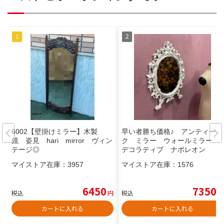
6002【壁掛けミラー】木製
早い者勝ち価格♪ アンティー
鏡 姿見 hari mirror ヴィン
ク ミラー ウォールミラー
テージ◎
デコラティブ ナポレオン
マイストア在庫：
3957
マイストア在庫：
1576
6450
7350
税込
円
税込
円
カートに入れる
カートに入れる