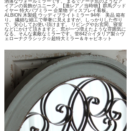
洒落なウォールミラーです。 まるでアーチ窓のようなア
イアンの装飾がユニーク。【激レア／当時物】群馬グッド
イヤー 特大パブミラー 企業物 ディスプレイ看板。
ALBION 木製鏡 ウッディブライトミラー 94年 美品 箱有
り。 繊細な細工で華奢に見えますが、しっかりした作り
で、安心してお使い頂けます。 リビングやお玄関、寝室
などにかけて頂きますと、窓が一つ増えたような雰囲気に
なる、そんな素敵なミラーです。管842☆イタリア製☆ヴ
ェローナクラシック☆超特大ミラー＆キャピネット