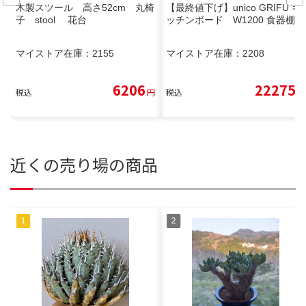
木製スツール 高さ52cm 丸椅
【最終値下げ】unico GRIFU キ
子 stool 花台
ッチンボード W1200 食器棚
マイストア在庫：
2155
マイストア在庫：
2208
6206
22275
税込
円
税込
円
近くの売り場の商品