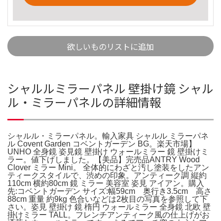
欲しいものリストに追加
シャルルミラーパネル 壁掛け鏡 シャル
ル・ミラーパネルの詳細情報
シャルル・ミラーパネル。輸入家具 シャルル ミラーパネ
ル Covent Garden コベントガーデン BG。楽天市場】
UNHO 全身鏡 姿見鏡 壁掛け ウォールミラー 鏡 壁掛けミ
ラー。値下げしました。【美品】完売品ANTRY Wood
Clover ミラー Mini。 全体的にわざと汚し塗装をしたアン
ティークスタイルで、渋めの印象。アンティーク調 縦約
110cm 横約80cm 鏡 ミラー 美容室 姿見 アイアン。購入
先:コベントガーデン サイズ:幅59cm 奥行き3.5cm 高さ
88cm 重量 約9kg 色合いなどは2枚目の写真を参照して下
さい。姿見 壁掛け 鏡 楕円 ウォールミラー 全身鏡 北欧 壁
掛けミラー TALL。フレンチアンティーク風の仕上げがお