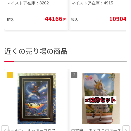
マイストア在庫：
3262
マイストア在庫：
4915
44166
10904
税込
円
税込
円
近くの売り場の商品
ラッセン ミッキーマウス
ウマ娘 ネオユニヴァース Tri