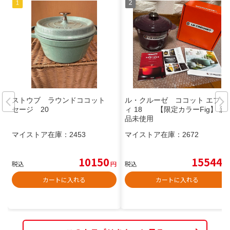
ストウブ ラウンドココット
ル・クルーゼ ココット エブリ
セージ 20
ィ 18 【限定カラーFig】 新
品未使用
マイストア在庫：
2453
マイストア在庫：
2672
10150
15544
税込
円
税込
円
カートに入れる
カートに入れる