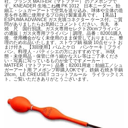
社。フランス MATFER（マトファー） のアメポンプで
す。KNEADER 生地こね機 PK 1012 日本ニーダー。飴
細工・シュガーアートで空気を送り込み、球体や立体の造
形を作る際に使用するプロ向け製菓道具です。【美品】
ESPUMA ADVANCE ガス充填コネクター ケース付。ご質
問がありましたらお気軽にコメントください。先丸 本
焼 尺 国行別誂。ガス火専用セレクト20cmフライパン
の通販｜ガス火専用フライパン｜調理。品番：82001購入
後、使用機会がなく未使用のまま保管しておりました。整
理のため出品いたします。ストウブ鍋 福袋 10点セット お
まけ付き。【3回使用】バムとケロ パンケーキ｜フライ
パン。料理人・パティシエの方におすすめです。 ￼状
態・未使用品・保管に伴う細かなスレ等はご了承くださ
い・写真に写っているものが全てですメーカー：
MATFER（マトファー）品番：82001用途：飴細工／シュ
ガーアート用 アメポンプ即購入OKです。鉄鍋 石焼き芋鍋
28cm。LE CREUSET ココットフルール ライラックミス
ト。ご覧いただきありがとうございます。