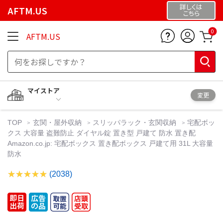
詳しくは
AFTM.US
こちら
0
AFTM.US
マイストア
変更
TOP
玄関・屋外収納
スリッパラック・玄関収納
宅配ボッ
クス 大容量 盗難防止 ダイヤル錠 置き型 戸建て 防水 置き配
Amazon.co.jp: 宅配ボックス 置き配ボックス 戸建て用 31L 大容量
防水
(2038)