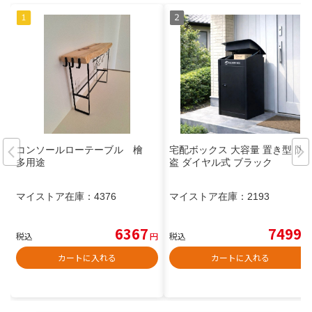
コンソールローテーブル 檜
宅配ボックス 大容量 置き型 防
多用途
盗 ダイヤル式 ブラック
マイストア在庫：
4376
マイストア在庫：
2193
6367
7499
税込
円
税込
円
カートに入れる
カートに入れる