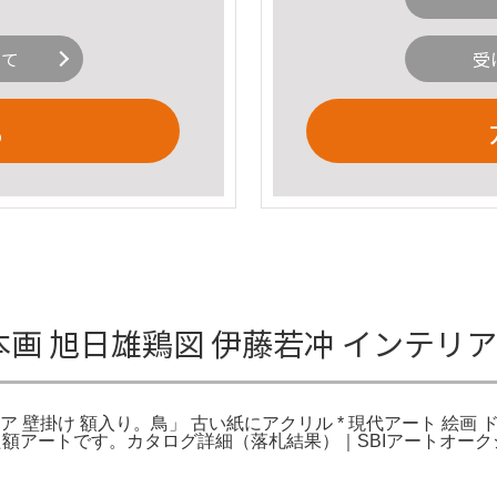
いて
受
る
日本画 旭日雄鶏図 伊藤若冲 インテリ
リア 壁掛け 額入り。鳥」 古い紙にアクリル * 現代アート 絵画 
宅に眠っていた額アートです。カタログ詳細（落札結果）｜SBIアー