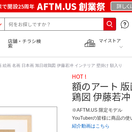
AFTM.US 創業祭
詳しく
まで開設25周年
マイストア
店舗・チラシ検
索
 絵画 名画 日本画 旭日雄鶏図 伊藤若冲 インテリア 壁掛け 額入り
HOT !
額のアート 版
鶏図 伊藤若冲
※AFTM.US 限定モデル
YouTuberの皆様に商品
紹介動画はこちら