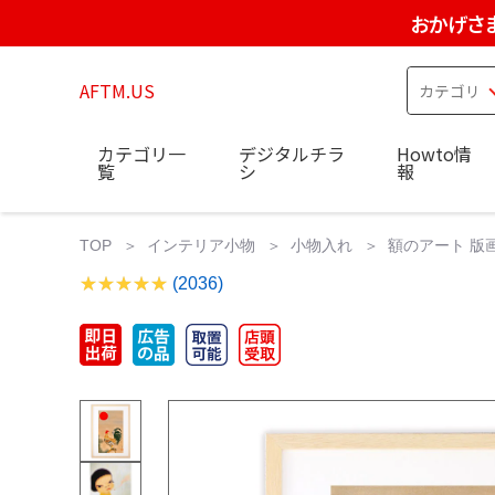
おかげさ
AFTM.US
カテゴリ一
デジタルチラ
Howto情
覧
シ
報
TOP
インテリア小物
小物入れ
額のアート 版画
(2036)