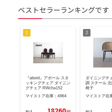
ベストセラーランキングです
『abord』アボール スタ
ダイニングチェ
ッキングチェア ダイニン
調 スチール 北
グチェア RWcha152
椅子
マイストア在庫：
4964
マイストア在
18260
円
税込
税込