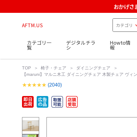
おかげさ
AFTM.US
カテゴリ一
デジタルチラ
Howto情
覧
シ
報
TOP
椅子・チェア
ダイニングチェア
【maruni】マルニ木工 ダイニングチェア 木製チェア ヴィン
(2040)