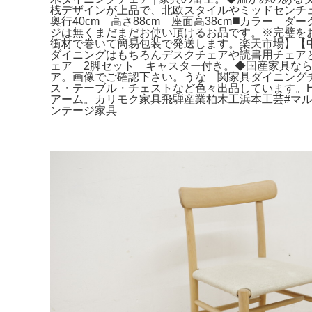
桟デザインが上品で、北欧スタイルやミッドセンチュリ
奥行40cm 高さ88cm 座面高38cm◼️カラー
ジは無くまだまだお使い頂けるお品です。※完璧をお
衝材で巻いて簡易包装で発送します。楽天市場】【中古】マ
ダイニングはもちろんデスクチェアや読書用チェアとしても
ェア 2脚セット キャスター付き。◆国産家具ならで
ア。画像でご確認下さい。うな 関家具ダイニングチ
ス・テーブル・チェストなど色々出品しています。H23K4
アーム。カリモク家具飛騨産業柏木工浜本工芸#マルニ
ンテージ家具