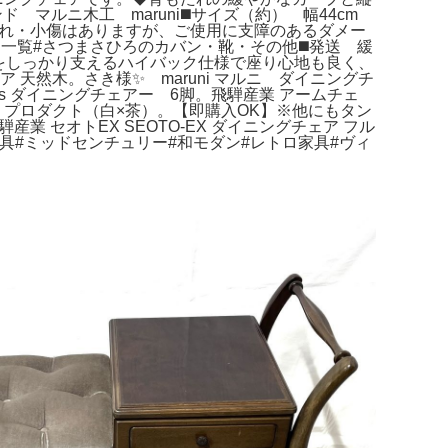
マルニ木工 maruni◼️サイズ（約） 幅44cm
少の擦れ・小傷はありますが、ご使用に支障のあるダメー
覧#さつまさひろのカバン・靴・その他◼️発送 緩
￼◆背中をしっかり支えるハイバック仕様で座り心地も良く、
ア 天然木。さき様✨ maruni マルニ ダイニングチ
s ダイニングチェアー 6脚。飛騨産業 アームチェ
リプロダクト（白×茶）。【即購入OK】※他にもタン
産業 セオトEX SEOTO-EX ダイニングチェア フル
家具#ミッドセンチュリー#和モダン#レトロ家具#ヴィ