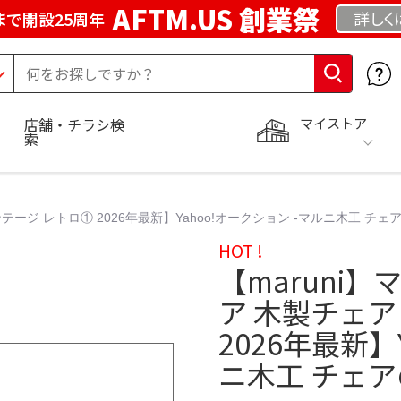
AFTM.US 創業祭
詳しく
まで開設25周年
マイストア
店舗・チラシ検
索
テージ レトロ① 2026年最新】Yahoo!オークション -マルニ木工 チ
HOT !
【maruni
ア 木製チェア
2026年最新】
ニ木工 チェ