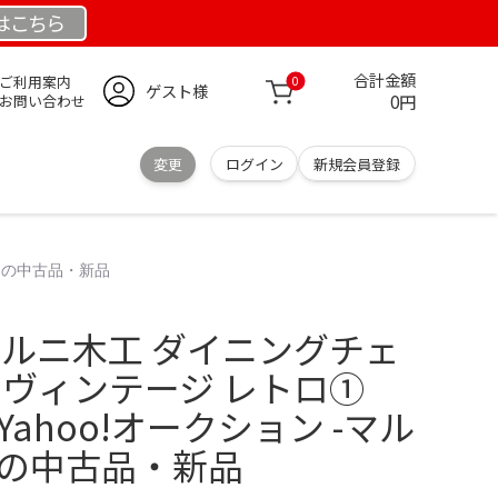
は
こちら
合計金額
ご利用案内
0
ゲスト様
0円
お問い合わせ
変更
ログイン
新規会員登録
ェアの中古品・新品
】マルニ木工 ダイニングチェ
 ヴィンテージ レトロ①
Yahoo!オークション -マル
アの中古品・新品