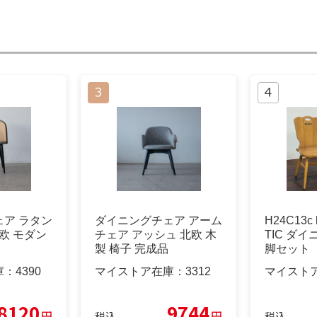
ア ラタン
ダイニングチェア アーム
H24C13c 
欧 モダン
チェア アッシュ 北欧 木
TIC ダイ
製 椅子 完成品
脚セット
庫：
4390
マイストア在庫：
3312
マイスト
8120
9744
円
円
税込
税込