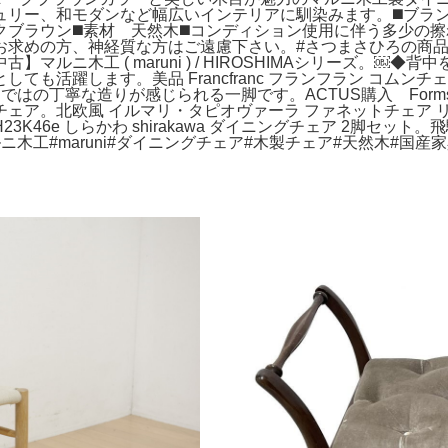
ー、和モダンなど幅広いインテリアに馴染みます。◼️ブランド 
 ダークブラウン◼️素材 天然木◼️コンディション使用に伴う多
求めの方、神経質な方はご遠慮下さい。#さつまさひろの商品一
ルニ木工 ( maruni ) / HIROSHIMAシリーズ。
活躍します。美品 Francfranc フランフラン コムンチェ
はの丁寧な造りが感じられる一脚です。ACTUS購入 Form
ェア。北欧風 イルマリ・タピオヴァーラ ファネットチェア 
6e しらかわ shirakawa ダイニングチェア 2脚セット。飛騨
木工#maruni#ダイニングチェア#木製チェア#天然木#国産