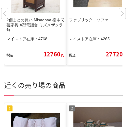
2個まとめ買い Misaobaa 松本民
ファブリック ソファ
芸家具 A型電話台 ミズメザクラ
無
マイストア在庫：
4768
マイストア在庫：
4265
12760
27720
税込
円
税込
円
近くの売り場の商品