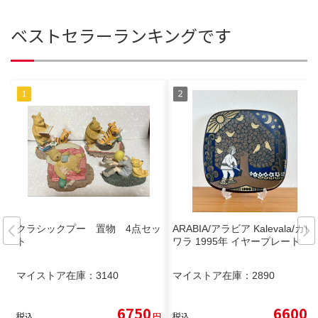
ベストセラーランキングです
クラシックプー 置物 4点セッ
ARABIA/アラビア Kalevala/カレ
ト
ワラ 1995年 イヤープレート
マイストア在庫：
3140
マイストア在庫：
2890
6750
6600
税込
円
税込
円